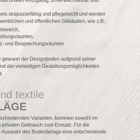
gartig, unverwechselbar und 
Neuverlegung
 
ig und pflegeleicht und werden 
- Fertigparkett/ 
ffentlichen Gebäuden, wie z.B.:
- Hochkant-Lame
- Landhausdiele
- Zwei-Schicht-
chungsräumen
- Industrie- und 
- Mosaikparkett
- Massivholzpark
signboden aufgrund seiner
gen Gestaltungsmöglichkeiten
Durch zahlreiche
nahezu jeder Ku
L A M I N A
le
Unsere Laminatbö
Strapazierfähigk
Wohnraum, als au
arianten, kommen sowohl im 
zahlreiche Varia
ch zum Einsatz. Für die 
Trends, wie beis
odenbelags eine entscheidende 