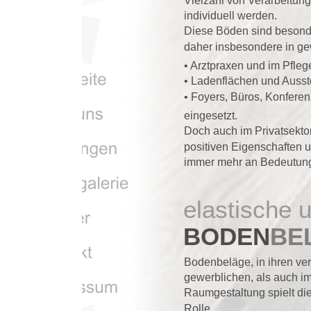
Vielzahl von Verarbeitungstechniken einzi
individuell werden.
Diese Böden sind besonders strapazierfäh
daher insbesondere in gewerblichen und ö
• Arztpraxen und im Pflegebereich,
• Ladenflächen und Ausstellungsräumen,
• Foyers, Büros, Konferenz- und Bespre
eingesetzt.
Doch auch im Privatsektor gewann der De
positiven Eigenschaften und der vielseiti
immer mehr an Bedeutung.
elastische und texti
BODEN
BELÄGE
Bodenbeläge, in ihren verschiedensten V
gewerblichen, als auch im privaten Gebrau
Raumgestaltung spielt die Auswahl des B
Rolle.