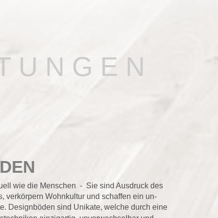
 N G E N
PARKE
P A R K E T
chen  -  Sie sind Ausdruck des 
nkultur und schaffen ein un-
Restaurierung
 
ind Unikate, welche durch eine 
Parkettboden und