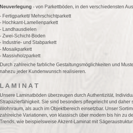
- von Parkettböden, in den verschiedensten Ausführungen:
Mehrschichtparkett
llenparkett
n
Boden
Stabparkett
ett
 farbliche Gestaltungsmöglichkeiten und Muster lässt sich 
ndenwunsch realisieren.
 T
den überzeugen durch Authentizität, Individualität und 
eit. Sie sind besonders pflegeleicht und daher sowohl im 
ch im Objektbereich einsetzbar. Unser Sortiment umfasst 
tionen, von klassisch über modern bis hin zu den neuesten 
pielsweise Akzent-Laminat mit Sägeraustruktur.