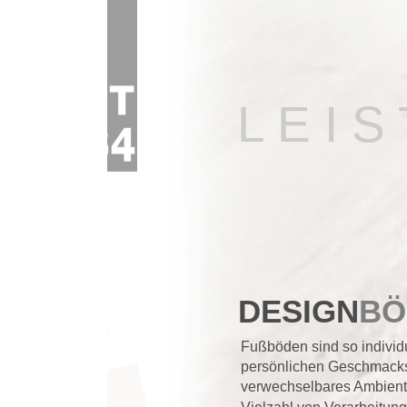
L E I S T U
DESIGN
BÖDEN
Fußböden sind so individuell wie die Mens
persönlichen Geschmacks, verkörpern Woh
verwechselbares Ambiente. Designböden s